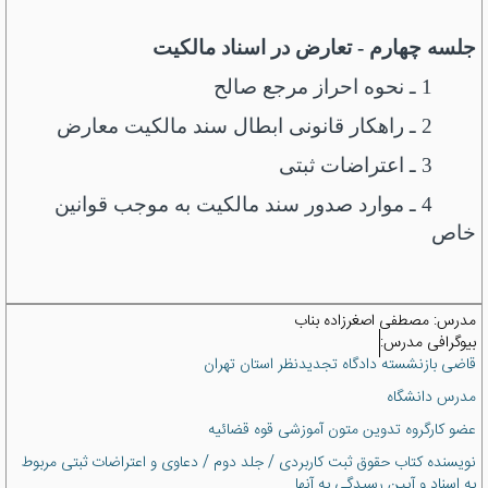
جلسه چهارم - تعارض در اسناد مالکیت
1 ـ نحوه احراز مرجع صالح
2 ـ راهکار قانونی ابطال سند مالکیت معارض
3 ـ اعتراضات ثبتی
4 ـ موارد صدور سند مالکیت به موجب قوانین
خاص
مدرس:
مصطفی اصغرزاده بناب
بیوگرافی مدرس:
قاضی بازنشسته دادگاه تجدیدنظر استان تهران
مدرس دانشگاه
عضو کارگروه تدوین متون آموزشی قوه قضائیه
نویسنده کتاب حقوق ثبت کاربردی / جلد دوم / دعاوی و اعتراضات ثبتی مربوط
به اسناد و آیین رسیدگی به آنها