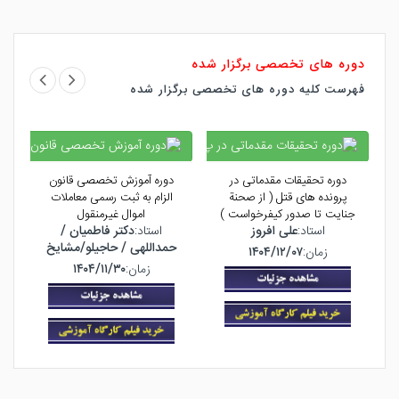
دوره های تخصصی برگزار شده
فهرست کلیه دوره های تخصصی برگزار شده
دوره تحقیقات مقدماتی در
دوره آموزش تخصصی قانون
د
پرونده های قتل ( از صحنة
الزام به ثبت رسمی معاملات
پ
جنایت تا صدور کیفرخواست )
اموال غیرمنقول
استاد:
علی افروز
استاد:
دکتر فاطمیان /
اس
حمداللهی / حاجیلو/مشایخ
زمان:
۱۴۰۴/۱۲/۰۷
زمان:
۱۴۰۴/۱۱/۳۰