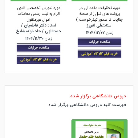
دوره تحقیقات مقدماتی در
دوره آموزش تخصصی قانون
د
پرونده های قتل ( از صحنة
الزام به ثبت رسمی معاملات
پ
جنایت تا صدور کیفرخواست )
اموال غیرمنقول
استاد:
علی افروز
استاد:
دکتر فاطمیان /
اس
حمداللهی / حاجیلو/مشایخ
زمان:
۱۴۰۴/۱۲/۰۷
زمان:
۱۴۰۴/۱۱/۳۰
دروس دانشگاهی برگزار شده
فهرست کلیه دروس دانشگاهی برگزار شده