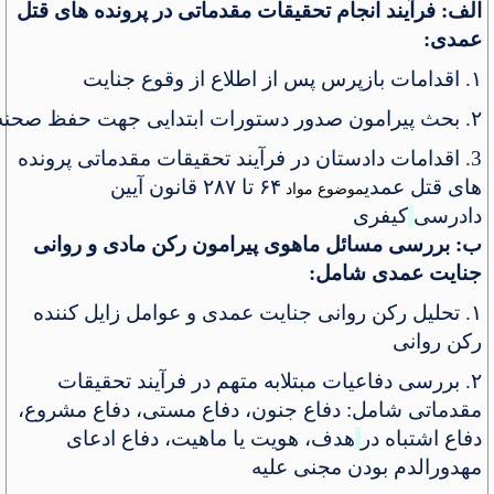
الف: فرآیند انجام تحقیقات مقدماتی در پرونده های قتل
عمدی:
۱.
اقدامات بازپرس پس از اطلاع از وقوع جنایت
۲.
بحث
پیرامون
صدور
دستورات
ابتدایی
جهت
حفظ
صحنه
3
.
اقدامات دادستان در فرآیند تحقیقات مقدماتی پرونده
های قتل عمدی
۶۴
تا
۲۸۷
قانون آیین
موضوع مواد
دادرسی
کیفری
ب: بررسی مسائل ماهوی پیرامون رکن مادی و روانی
جنایت عمدی شامل:
۱.
تحلیل رکن روانی جنایت عمدی و عوامل زایل کننده
رکن روانی
۲.
بررسی دفاعیات مبتلابه متهم در فرآیند تحقیقات
مقدماتی شامل: دفاع جنون، دفاع مستی، دفاع مشروع،
دفاع اشتباه در
هدف، هویت یا ماهیت، دفاع ادعای
مهدورالدم بودن مجنی علیه