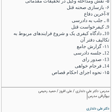
۵-
نقش و‌مداخله وکیل در تحقیقات مقدماتی
۶-
بازسازی صحنه قتل
۷-
آخرین دفاع
8 ـ جلب به دادرسی
9ـ کیفرخواست قتل
10ـ دادگاه کیفری یک و شروع فرایندهای مربوط به
تکالیف دفتر آن
۱۱-
گزارش جامع
12ـ جلسه دادرسی
13- صدور رای
14ـ فرجام خواهی
۱۵-
نحوه اجرای احکام قصاص
مدرس:
دکتر علی دلداری / علی افروز / حمید رحیمی
بیوگرافی مدرس:
دکتر علی دلداری